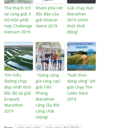
Thử thách trở
Khám phá nét
Giải chạy Hue
lại cùng giải 3
độc đáo của
Marathon
bộ môn phối
giải Kilorun
2019 chính
hợp Challenge
Hanoi 2019
thức khởi
Vietnam 2019
động!
Tìm hiểu
“Gừng càng
“Xuôi theo
đường chạy
già càng cay”,
dòng sông” với
đẹp nhất Vịnh
giải Tiền
giải chạy The
Bắc Bộ tại giải
Phong
Lakes Race
Ecopark
Marathon
2019
Marathon
càng lâu đời
2019
càng chất
lượng!
Tags:
giải chạy bộ
giải chạy bộ 2019