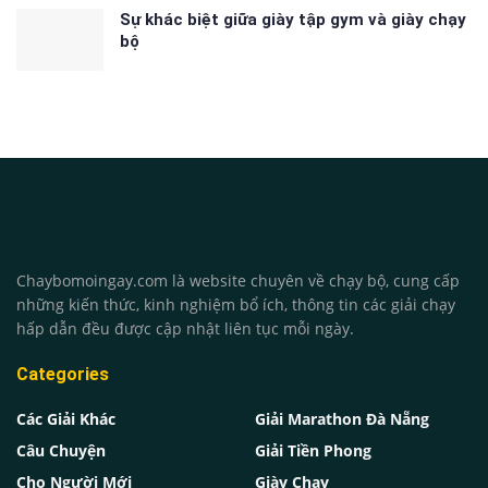
Sự khác biệt giữa giày tập gym và giày chạy
bộ
Chaybomoingay.com là website chuyên về chạy bộ, cung cấp
những kiến thức, kinh nghiệm bổ ích, thông tin các giải chạy
hấp dẫn đều được cập nhật liên tục mỗi ngày.
Categories
Các Giải Khác
Giải Marathon Đà Nẵng
Câu Chuyện
Giải Tiền Phong
Cho Người Mới
Giày Chạy