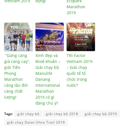
Vietnam 2019
động!
Ecopark
Marathon
2019
“Gừng càng
Xinh đẹp và
TRI-Factor
già càng cay”,
khoẻ khoắn –
Vietnam 2019
giải Tiền
Giải chạy bộ
– Giải chạy
Phong
Manulife
quốc tế tổ
Marathon
Danang
chức trong
càng lâu đời
International
nước?
càng chất
Marathon
lượng!
2019 có gì
đáng chú ý?
Tags:
giải chạy bộ
giải chạy bộ 2018
giải chạy bộ 2019
giải chạy Dalat Ultra Trail 2019