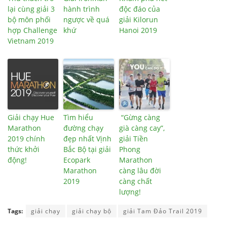
lại cùng giải 3
hành trình
độc đáo của
bộ môn phối
ngược về quá
giải Kilorun
hợp Challenge
khứ
Hanoi 2019
Vietnam 2019
Giải chạy Hue
Tìm hiểu
“Gừng càng
Marathon
đường chạy
già càng cay”,
2019 chính
đẹp nhất Vịnh
giải Tiền
thức khởi
Bắc Bộ tại giải
Phong
động!
Ecopark
Marathon
Marathon
càng lâu đời
2019
càng chất
lượng!
Tags:
giải chạy
giải chạy bộ
giải Tam Đảo Trail 2019