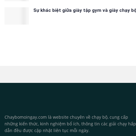
Sự khác biệt giữa giày tập gym và giày chạy b
Chaybomoingay.com là website chuyên về chạy bộ, cung cấp
những kiến thức, kinh nghiệm bổ ích, thông tin các giải chạy hấp
dẫn đều được cập nhật liên tục mỗi ngày.