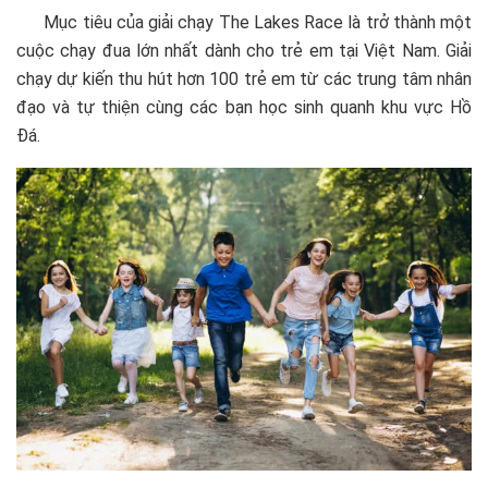
Mục tiêu của giải chạy The Lakes Race là trở thành một
cuộc chạy đua lớn nhất dành cho trẻ em tại Việt Nam. Giải
chạy dự kiến thu hút hơn 100 trẻ em từ các trung tâm nhân
đạo và tự thiện cùng các bạn học sinh quanh khu vực Hồ
Đá.