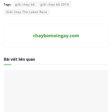
Tags:
giải chạy bộ
giải chạy bộ 2019
Giải chạy The Lakes Race
chaybomoingay.com
Bài viết liên quan