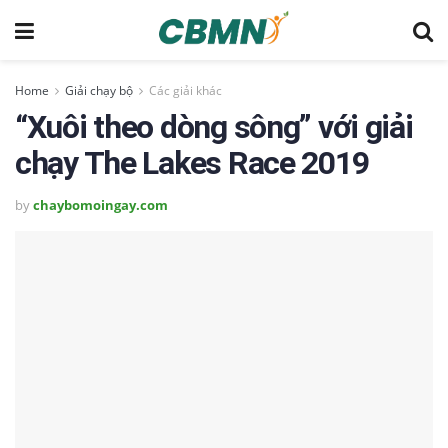
Home
Giải chạy bộ
Các giải khác
“Xuôi theo dòng sông” với giải
chạy The Lakes Race 2019
by
chaybomoingay.com