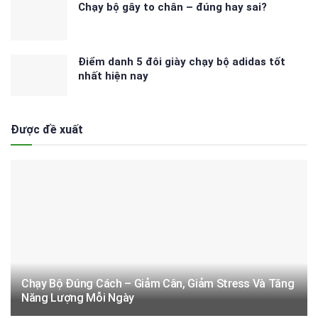
Chạy bộ gây to chân – đúng hay sai?
Điểm danh 5 đôi giày chạy bộ adidas tốt
nhất hiện nay
Được đề xuất
Chạy Bộ Đúng Cách – Giảm Cân, Giảm Stress Và Tăng
Năng Lượng Mỗi Ngày