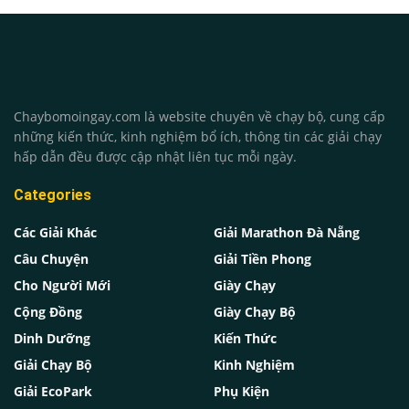
Chaybomoingay.com là website chuyên về chạy bộ, cung cấp
những kiến thức, kinh nghiệm bổ ích, thông tin các giải chạy
hấp dẫn đều được cập nhật liên tục mỗi ngày.
Categories
Các Giải Khác
Giải Marathon Đà Nẵng
Câu Chuyện
Giải Tiền Phong
Cho Người Mới
Giày Chạy
Cộng Đồng
Giày Chạy Bộ
Dinh Dưỡng
Kiến Thức
Giải Chạy Bộ
Kinh Nghiệm
Giải EcoPark
Phụ Kiện