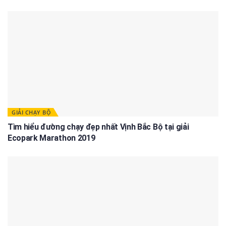
GIẢI CHẠY BỘ
Tìm hiểu đường chạy đẹp nhất Vịnh Bắc Bộ tại giải
Ecopark Marathon 2019