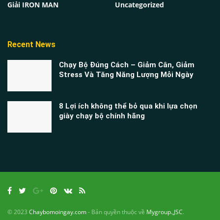
Giải IRON MAN
Uncategorized
Recent News
Chạy Bộ Đúng Cách – Giảm Cân, Giảm
Stress Và Tăng Năng Lượng Mỗi Ngày
8 Lợi ích không thể bỏ qua khi lựa chọn
giày chạy bộ chính hãng
© 2023
Chaybomoingay.com
- Bản quyền thuộc về
Mygroup.,JSC
.