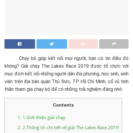
Chạy bộ giúp kết nối mọi người, bạn có tin điều đó
không? Giải chạy The Lakes Race 2019 được tổ chức với
mục đích kết nối những người dân địa phương, học sinh, sinh
viên trên địa bàn quận Thủ Đức, TP Hồ Chí Minh, cổ vũ tinh
thần tham gia chạy bộ để có những trải nghiệm đáng nhớ.
Contents
1.
1.Giới thiệu giải chạy
2.
2.Thông tin chi tiết về giải The Lakes Race 2019