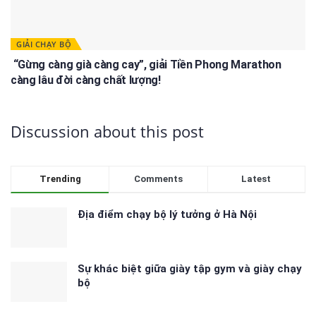
GIẢI CHẠY BỘ
“Gừng càng già càng cay”, giải Tiền Phong Marathon
càng lâu đời càng chất lượng!
Discussion about this post
Trending
Comments
Latest
Địa điểm chạy bộ lý tưởng ở Hà Nội
Sự khác biệt giữa giày tập gym và giày chạy
bộ