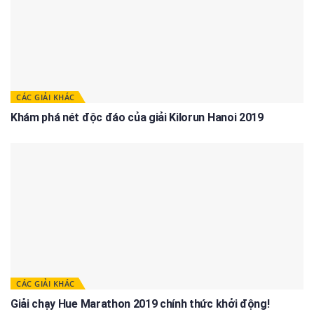
CÁC GIẢI KHÁC
Khám phá nét độc đáo của giải Kilorun Hanoi 2019
CÁC GIẢI KHÁC
Giải chạy Hue Marathon 2019 chính thức khởi động!