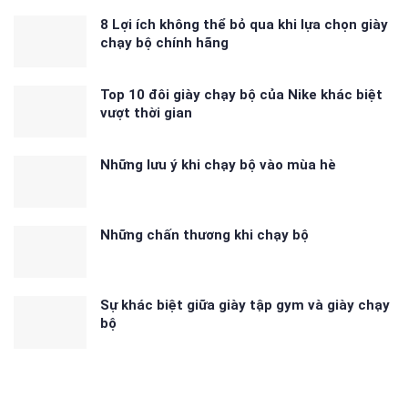
8 Lợi ích không thể bỏ qua khi lựa chọn giày
chạy bộ chính hãng
Top 10 đôi giày chạy bộ của Nike khác biệt
vượt thời gian
Những lưu ý khi chạy bộ vào mùa hè
Những chấn thương khi chạy bộ
Sự khác biệt giữa giày tập gym và giày chạy
bộ