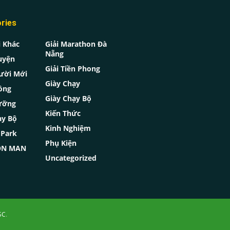
ries
i Khác
Giải Marathon Đà
Nẵng
uyện
Giải Tiền Phong
ười Mới
Giày Chạy
ồng
Giày Chạy Bộ
ưỡng
Kiến Thức
ạy Bộ
Kinh Nghiệm
oPark
Phụ Kiện
RON MAN
Uncategorized
SC
.