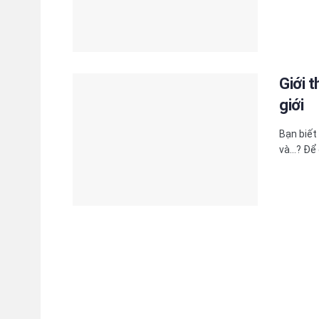
Giới 
giới
Bạn biết
và…? Để 