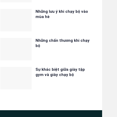
Những lưu ý khi chạy bộ vào
mùa hè
Những chấn thương khi chạy
bộ
Sự khác biệt giữa giày tập
gym và giày chạy bộ