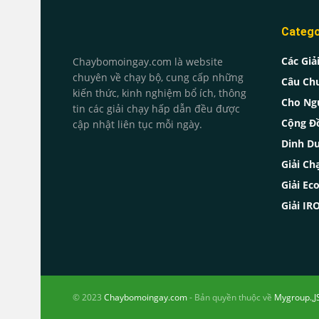
Catego
Các Giả
Chaybomoingay.com là website
chuyên về chạy bộ, cung cấp những
Câu Ch
kiến thức, kinh nghiệm bổ ích, thông
Cho Ng
tin các giải chạy hấp dẫn đều được
Cộng Đ
cập nhật liên tục mỗi ngày.
Dinh D
Giải Ch
Giải Ec
Giải I
© 2023
Chaybomoingay.com
- Bản quyền thuộc về
Mygroup.,J