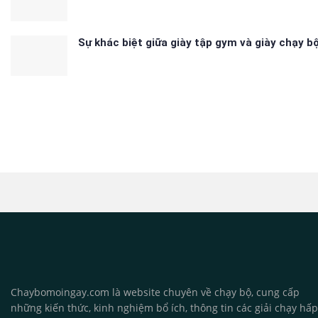
Sự khác biệt giữa giày tập gym và giày chạy b
Chaybomoingay.com là website chuyên về chạy bộ, cung cấp
những kiến thức, kinh nghiệm bổ ích, thông tin các giải chạy hấp