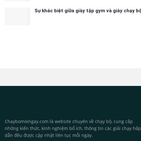
Sự khác biệt giữa giày tập gym và giày chạy b
Chaybomoingay.com là website chuyên về chạy bộ, cung cấp
những kiến thức, kinh nghiệm bổ ích, thông tin các giải chạy hấp
dẫn đều được cập nhật liên tục mỗi ngày.