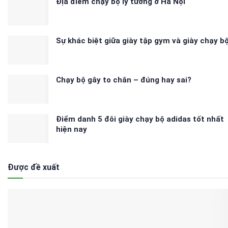
Địa điểm chạy bộ lý tưởng ở Hà Nội
Sự khác biệt giữa giày tập gym và giày chạy b
Chạy bộ gây to chân – đúng hay sai?
Điểm danh 5 đôi giày chạy bộ adidas tốt nhất
hiện nay
Được đề xuất