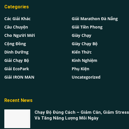
Categories
Các Giải Khác
Giải Marathon Đà Nẵng
Câu Chuyện
Giải Tiền Phong
Cho Người Mới
Giày Chạy
Cộng Đồng
Giày Chạy Bộ
Dinh Dưỡng
Kiến Thức
Giải Chạy Bộ
Kinh Nghiệm
Giải EcoPark
Phụ Kiện
Giải IRON MAN
Uncategorized
Recent News
Chạy Bộ Đúng Cách – Giảm Cân, Giảm Stress
Và Tăng Năng Lượng Mỗi Ngày