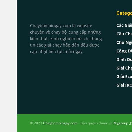
Catego
Các Giả
Chaybomoingay.com là website
chuyên về chạy bộ, cung cấp những
Câu Ch
kiến thức, kinh nghiệm bổ ích, thông
Cho Ng
tin các giải chạy hấp dẫn đều được
Cộng Đ
cập nhật liên tục mỗi ngày.
Dinh D
Giải Ch
Giải Ec
Giải I
© 2023
Chaybomoingay.com
- Bản quyền thuộc về
Mygroup.,J