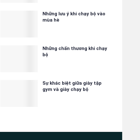
Những lưu ý khi chạy bộ vào
mùa hè
Những chấn thương khi chạy
bộ
Sự khác biệt giữa giày tập
gym và giày chạy bộ