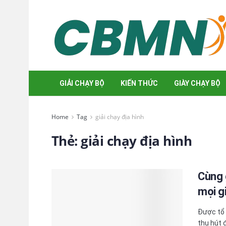
GIẢI CHẠY BỘ
KIẾN THỨC
GIÀY CHẠY BỘ
Home
Tag
giải chạy địa hình
Thẻ:
giải chạy địa hình
Cùng 
mọi g
Được tổ 
thu hút 