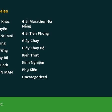
ries
i Khác
Giải Marathon Đà
Nẵng
uyện
Giải Tiền Phong
ười Mới
Giày Chạy
ồng
Giày Chạy Bộ
ưỡng
Kiến Thức
ạy Bộ
Kinh Nghiệm
oPark
Phụ Kiện
RON MAN
Uncategorized
SC
.