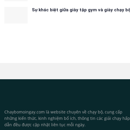
Sự khác biệt giữa giày tập gym và giày chạy b
Chaybomoingay.com là website chuyên về chạy bộ, cung cấp
những kiến thức, kinh nghiệm bổ ích, thông tin các giải chạy hấp
dẫn đều được cập nhật liên tục mỗi ngày.