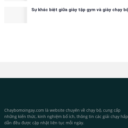
Sự khác biệt giữa giày tập gym và giày chạy b
Chaybomoingay.com là website chuyên về chạy bộ, cung cấp
những kiến thức, kinh nghiệm bổ ích, thông tin các giải chạy hấp
dẫn đều được cập nhật liên tục mỗi ngày.