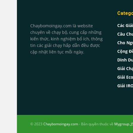
Catego
Các Giả
Chaybomoingay.com là website
chuyên về chạy bộ, cung cấp những
Câu Ch
kiến thức, kinh nghiệm bổ ích, thông
Cho Ng
tin các giải chạy hấp dẫn đều được
Cộng Đ
cập nhật liên tục mỗi ngày.
Dinh D
Giải Ch
Giải Ec
Giải I
© 2023
Chaybomoingay.com
- Bản quyền thuộc về
Mygroup.,J