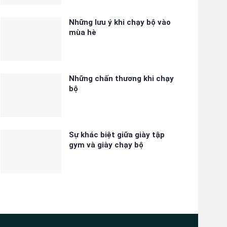
Những lưu ý khi chạy bộ vào
mùa hè
Những chấn thương khi chạy
bộ
Sự khác biệt giữa giày tập
gym và giày chạy bộ