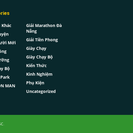
ries
i Khác
Giải Marathon Đà
Nẵng
uyện
Giải Tiền Phong
ười Mới
Giày Chạy
ồng
Giày Chạy Bộ
ưỡng
Kiến Thức
ạy Bộ
Kinh Nghiệm
oPark
Phụ Kiện
RON MAN
Uncategorized
SC
.