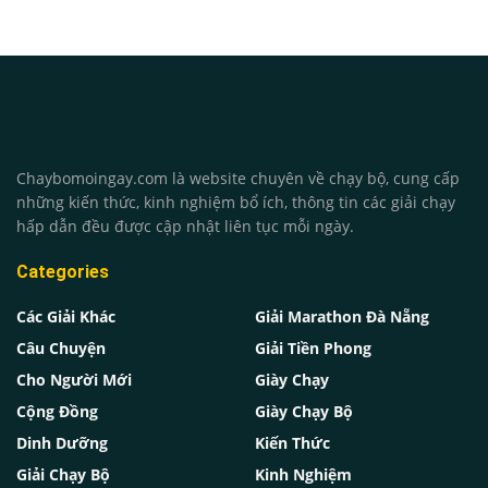
Chaybomoingay.com là website chuyên về chạy bộ, cung cấp
những kiến thức, kinh nghiệm bổ ích, thông tin các giải chạy
hấp dẫn đều được cập nhật liên tục mỗi ngày.
Categories
Các Giải Khác
Giải Marathon Đà Nẵng
Câu Chuyện
Giải Tiền Phong
Cho Người Mới
Giày Chạy
Cộng Đồng
Giày Chạy Bộ
Dinh Dưỡng
Kiến Thức
Giải Chạy Bộ
Kinh Nghiệm